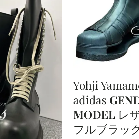
HIGH
FASHIO
N BRAND
S
COLLEC
TION（
Yohji Yamamo
ハイブラ
adidas
GEN
ンド・メ
MODEL
レサ
フルブラック 
ンズファ