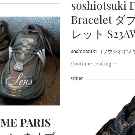
soshiotsuki 
Bracelet 
S
レット S23AW
soshiotsuki （ソウシオ
Continue reading
→
Other
ME
PARIS