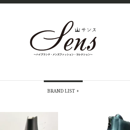
SENS（
MENS
HIGH
FASHION
サン
BRAND
BRAND LIST
+
COLLECTI
ス）〜
ON（ハイブラ
ンド・メンズ
MENS
ファッショ
ン・コレクシ
ョン）