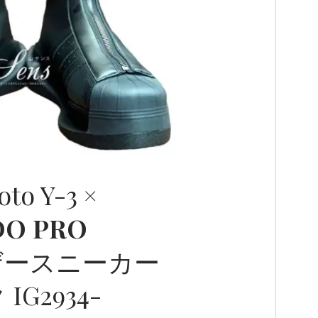
S
to Y-3 ×
DO
PRO
゙ースニーカー
IG2934-