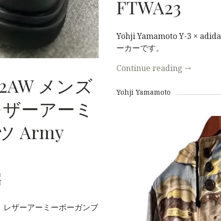
FTWA23
ッショ
Yohji Yamamoto Y-3 × a
ン・コレ
ーカーです。
Continue reading
→
クショ
2AW メンズ
Yohji Yamamoto
ン）〜
ザーアーミ
ツ Army
G
 レザーアーミーボーガンブ