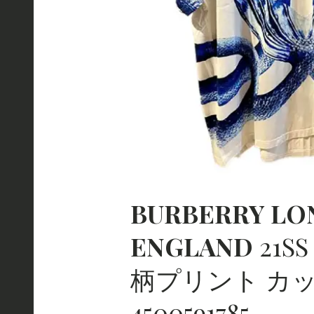
BURBERRY
LO
ENGLAND
21S
柄プリント カ
4500591785