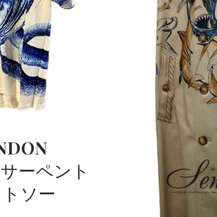
ッショ
ン・コレ
クショ
ン）〜
NDON
S サーペント
ットソー