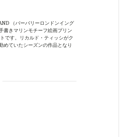
NGLAND （バーバリーロンドンイング
ン 手書きマリンモチーフ絵画プリン
ートです。リカルド・ティッシがク
勤めていたシーズンの作品となり