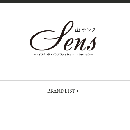
SENS（
MENS
HIGH
FASHION
サン
BRAND
BRAND LIST
+
COLLECTI
ス）〜
ON（ハイブラ
ンド・メンズ
MENS
ファッショ
ン・コレクシ
ョン）