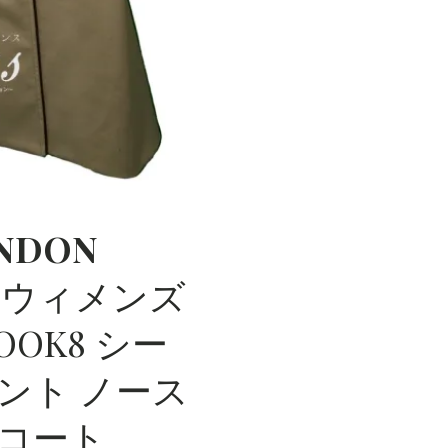
NDON
S ウィメンズ
OK8 シー
ント ノース
チコート