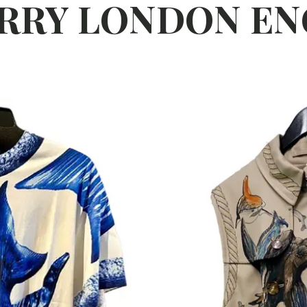
HIGH
RRY LONDON E
FASHIO
N BRAND
COLLEC
TION（
ハイブラ
S
ンド・メ
ンズファ