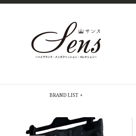
SENS（
MENS
HIGH
FASHION
サン
BRAND
BRAND LIST
+
COLLECTI
ス）〜
ON（ハイブラ
ンド・メンズ
MENS
ファッショ
ン・コレクシ
ョン）