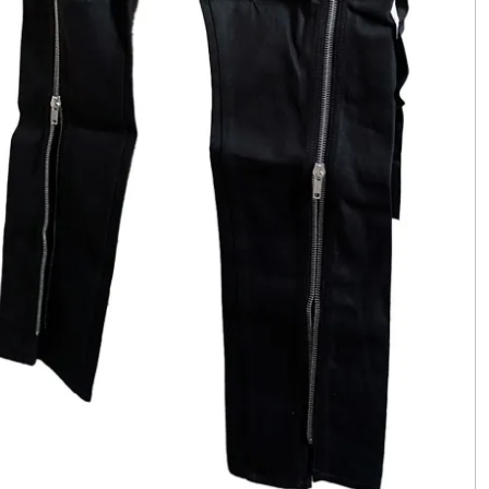
ッショ
ン・コレ
クショ
ン）〜