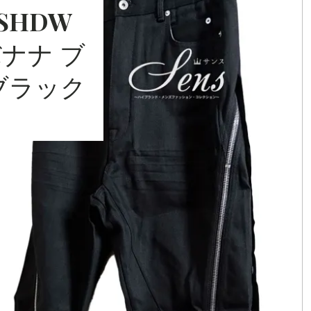
HIGH
SHDW
FASHIO
ナナ ブ
ブラック
N BRAND
COLLEC
TION（
ハイブラ
ンド・メ
ンズファ