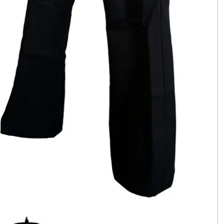
ッショ
ン・コレ
クショ
ン）〜