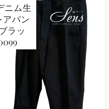
HIGH
 デニム生
FASHIO
レアパン
s ブラッ
N BRAND
0099
COLLEC
TION（
ハイブラ
ンド・メ
ンズファ