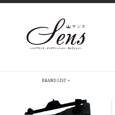
SENS（
MENS
HIGH
FASHION
サン
BRAND
BRAND LIST
+
COLLECTI
ス）〜
ON（ハイブラ
ンド・メンズ
MENS
ファッショ
ン・コレクシ
ョン）