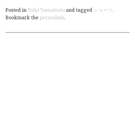
Posted in
Yohji Yamamoto
and tagged
ショーツ
.
Bookmark the
permalink
.