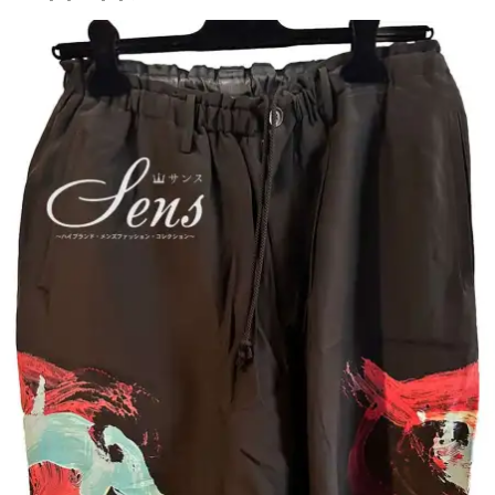
BRAND
COLLECTI
ON（ハイブ
ランド・メ
ンズファッ
ション・コ
レクショ
ン）〜