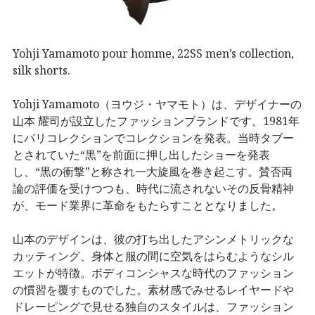
Yohji Yamamoto pour homme, 22SS men’s collection,
silk shorts.
Yohji Yamamoto（ヨウジ・ヤマモト）は、デザイナーの
山本 耀司が設立したファッションブランドです。1981年
にパリコレクションでコレクションを発表。当時タブー
とされていた“黒”を前面に押し出したショーを発表
し、“黒の衝撃”と称され一大旋風を巻き起こす。賛否両
論の評価を受けつつも、時代に流されないその反骨精神
が、モード業界に革命をもたらすこととなりました。
山本のデザインは、彼の打ち出したアシンメトリックな
カッティング、身体と服の間に空気をはらむようなシル
エットが特徴。ボディコンシャスな時代のファッション
の慣習を覆すものでした。素材感でみせるレイヤードや
ドレーピングで見せる独自のスタイルは、ファッション