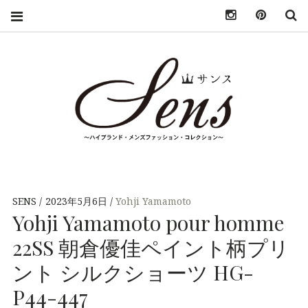
INSTAGRAM
PINTER
S
SENS（サン
MENS HIGH
FASHION
BRAND
ス）〜
COLLECTION（ハ
SENS
2023年5月6日
Yohji Yamamoto
イブランド・メンズ
Yohji Yamamoto pour homme
MENS
ファッション・コレ
クション）
22SS 朝倉優佳ペイント柄プリ
HIGH
ント シルクショーツ HG-
FASHION
P44-447