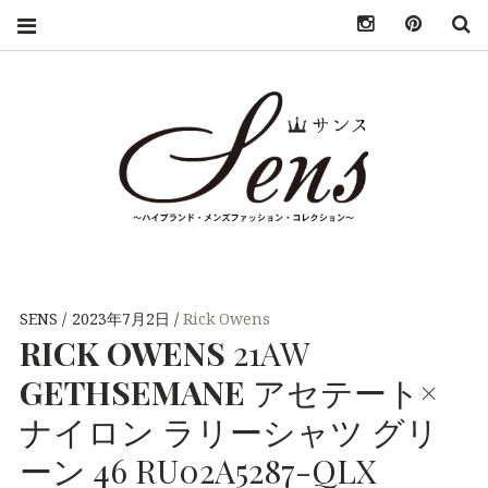
INSTAGRAM
PINTER
S
SENS（サン
MENS HIGH
FASHION
BRAND
ス）〜
COLLECTION（ハ
SENS
2023年7月2日
Rick Owens
イブランド・メンズ
RICK
OWENS
21AW
MENS
ファッション・コレ
クション）
GETHSEMANE
アセテート×
HIGH
ナイロン ラリーシャツ グリ
FASHION
ーン 46 RU02A5287-QLX