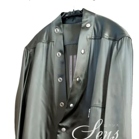
BRAND
COLLECTI
ON（ハイブ
ランド・メ
ンズファッ
ション・コ
レクショ
ン）〜