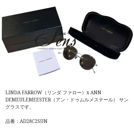
BRAND
COLLECTI
ON（ハイブ
ランド・メ
ンズファッ
ション・コ
レクショ
LINDA FARROW（リンダ ファロー）x ANN
DEMEULEMEESTER（アン・ドゥムルメステール） サン
ン）〜
グラスです。
品番：AD28C2SUN