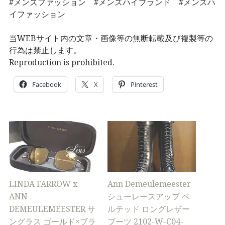
#メンズファッション #メンズハイブランド #メンズハ
イファッション
当WEBサイト内の文章・画像等の無断転載及び複製等の
行為は禁止します。
Reproduction is prohibited.
Facebook
X
Pinterest
LINDA FARROW x
Ann Demeulemeester
ANN
シューレースアップ ベ
DEMEULEMEESTER サ
ルテッド ロングレザー
ングラス ゴールド×ブラ
ブーツ 2102-W-C04-