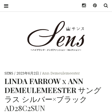
INSTAGRAM
PINTER
S
SENS（サン
MENS HIGH
FASHION
BRAND
ス）〜
COLLECTION（ハ
SENS
2023年6月2日
Ann Demeulemeester
イブランド・メンズ
LINDA
FARROW
x
ANN
MENS
ファッション・コレ
クション）
DEMEULEMEESTER
サング
HIGH
ラス シルバー×ブラック
FASHION
AD28C2SUN