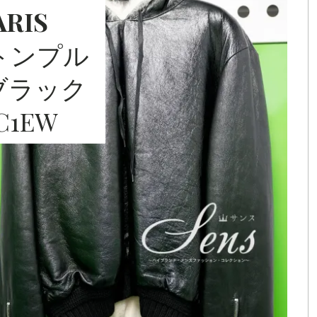
HIGH
ARIS
FASHIO
ートンプル
ブラック
N BRAND
C1EW
COLLEC
TION（
ハイブラ
ンド・メ
ンズファ