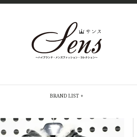
SENS（
MENS
HIGH
FASHION
サン
BRAND
BRAND LIST
+
COLLECTI
ス）〜
ON（ハイブラ
ンド・メンズ
MENS
ファッショ
ン・コレクシ
ョン）