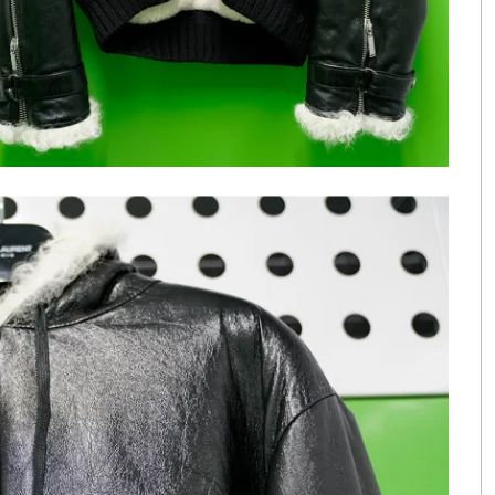
ッショ
ン・コレ
クショ
ン）〜