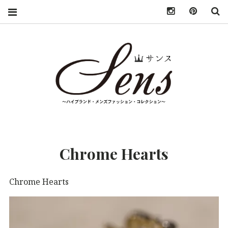
INSTAGRAM
PINTER
S
SENS（サン
MENS HIGH
FASHION
BRAND
ス）〜
COLLECTION（ハ
Chrome Hearts
イブランド・メンズ
MENS
ファッション・コレ
クション）
Chrome Hearts
HIGH
FASHION