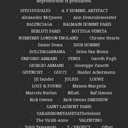
Reproduction is prohibited.
1PIU1UGUALE3
A. F HOMME, ARTEFACT
Alexander McQueen
Ann Demeulemeester
BALENCIAGA
BALMAIN HOMME PARIS
BERLUTI PARIS
BOTTEGA VENETA
BURBERRY LONDON ENGLAND
Chrome Hearts
Damir Doma
DIOR HOMME
DOLCE&GABBANA
Dries Van Noten
EMPORIO ARMANI
FENDI
Gareth Pugh
GIORGIO ARMANI
Giuseppe Zanotti
GIVENCHY
GUCCI
Haider Ackermann
Jil Sander
JULIUS
LOEWE
LOST & FOUND
Maison Margiela
Marcelo Burlon
NILøS
Raf Simons
Rick Owens
Rick Owens DRKSHDW
SAINT LAURENT PARIS
TAKAHIROMIYASHITATheSoloist.
The Viridi-anne
VALENTINO
Yohji Yamamoto
Y／PROJECT
Other