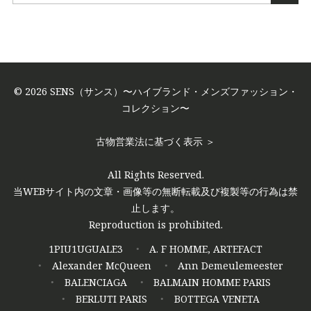
BRAND
COLLECTI
ON（ハイブ
© 2026 SENS（サンス）〜ハイブランド・メンズファッション・
コレクション〜
ランド・メ
古物営業法に基づく表示 ＞
ンズファッ
All Rights Reserved.
ション・コ
当WEBサイト内の文章・画像等の無断転載及び複製等の行為は禁
止します。
レクショ
Reproduction is prohibited.
ン）〜
1PIU1UGUALE3
A. F HOMME, ARTEFACT
Alexander McQueen
Ann Demeulemeester
BALENCIAGA
BALMAIN HOMME PARIS
BERLUTI PARIS
BOTTEGA VENETA