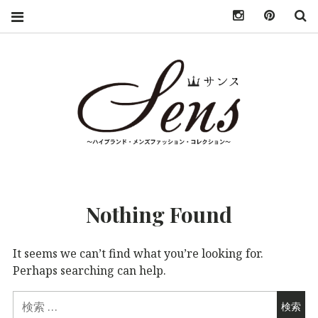
INSTAGRAM
PINTER
S
SENS（サン
MENS HIGH
FASHION
BRAND
ス）〜
COLLECTION（ハ
Nothing Found
イブランド・メンズ
MENS
ファッション・コレ
クション）
It seems we can’t find what you’re looking for.
HIGH
Perhaps searching can help.
FASHION