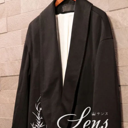
BRAND
COLLECTI
ON（ハイブ
ランド・メ
ンズファッ
ション・コ
レクショ
ン）〜