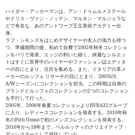
ハイダー・アッカーマンは、アン・ドゥムルメステール
やドリス・ヴァン・ノッテン、マルタン・マルジェラな
どで有名な、あのアントワープ王立美術アカデミー出
身。
ラフ・シモンズをはじめデザイナーや友人の強力も得つ
つ、準備期間の後、初めて自費で2002年秋冬コレクショ
ンをパリで発表。エッジの利いた細く、綺麗なシルエッ
トはすぐに世界中のバイヤーやファッション誌エディタ
ーの目にとまり、注目を集める。また、イタリアの革メ
ーカーのルッフォ リサーチの目にとまり、2003S/S、
A/Wシーズンにコレクションを担当。この時期は自身の
ブランドとルッフォのコレクションの2つのコレクション
を平行して行った。
2005年、2006年春夏コレクションよりBVBA32グループ
に入り、レディースコレクションを発表する。2010年秋
冬のPitti Uomoで初のメンズコレクションを発表する。
2016年から18年まで、ベルルッティのクリエイティブ・
ディレクターとして就任していた。