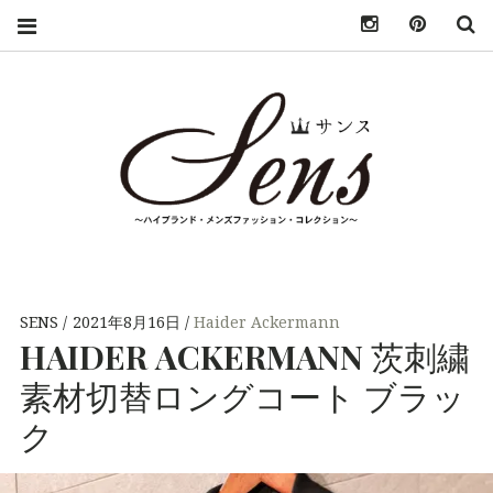
INSTAGRAM
PINTER
S
SENS（サン
MENS HIGH
FASHION
BRAND
ス）〜
COLLECTION（ハ
SENS
2021年8月16日
Haider Ackermann
イブランド・メンズ
HAIDER
ACKERMANN
茨刺繍
MENS
ファッション・コレ
クション）
素材切替ロングコート ブラッ
HIGH
ク
FASHION