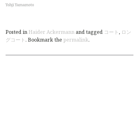
Yohji Yamamoto
Posted in
Haider Ackermann
and tagged
コート
,
ロン
グコート
. Bookmark the
permalink
.