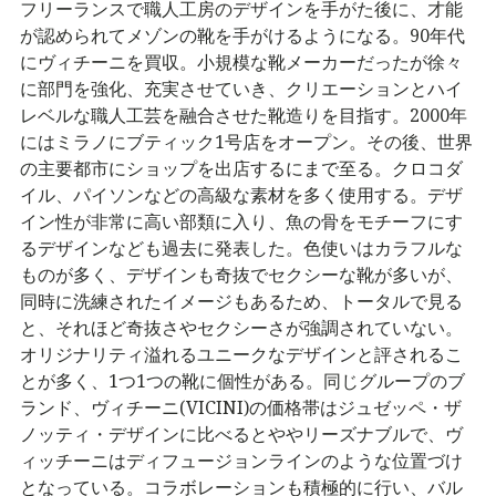
フリーランスで職人工房のデザインを手がた後に、才能
が認められてメゾンの靴を手がけるようになる。90年代
にヴィチーニを買収。小規模な靴メーカーだったが徐々
に部門を強化、充実させていき、クリエーションとハイ
レベルな職人工芸を融合させた靴造りを目指す。2000年
にはミラノにブティック1号店をオープン。その後、世界
の主要都市にショップを出店するにまで至る。クロコダ
イル、パイソンなどの高級な素材を多く使用する。デザ
イン性が非常に高い部類に入り、魚の骨をモチーフにす
るデザインなども過去に発表した。色使いはカラフルな
ものが多く、デザインも奇抜でセクシーな靴が多いが、
同時に洗練されたイメージもあるため、トータルで見る
と、それほど奇抜さやセクシーさが強調されていない。
オリジナリティ溢れるユニークなデザインと評されるこ
とが多く、1つ1つの靴に個性がある。同じグループのブ
ランド、ヴィチーニ(VICINI)の価格帯はジュゼッペ・ザ
ノッティ・デザインに比べるとややリーズナブルで、ヴ
ィッチーニはディフュージョンラインのような位置づけ
となっている。コラボレーションも積極的に行い、バル