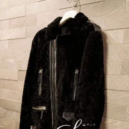
BRAND
COLLECTI
ON（ハイブ
ランド・メ
ンズファッ
ション・コ
レクショ
ン）〜