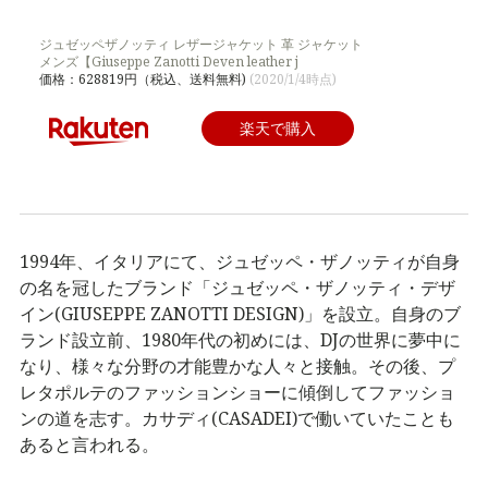
ジュゼッペザノッティ レザージャケット 革 ジャケット
メンズ【Giuseppe Zanotti Deven leather j
価格：628819円（税込、送料無料)
(2020/1/4時点)
楽天で購入
1994年、イタリアにて、ジュゼッペ・ザノッティが自身
の名を冠したブランド「ジュゼッペ・ザノッティ・デザ
イン(GIUSEPPE ZANOTTI DESIGN)」を設立。自身のブ
ランド設立前、1980年代の初めには、DJの世界に夢中に
なり、様々な分野の才能豊かな人々と接触。その後、プ
レタポルテのファッションショーに傾倒してファッショ
ンの道を志す。カサディ(CASADEI)で働いていたことも
あると言われる。