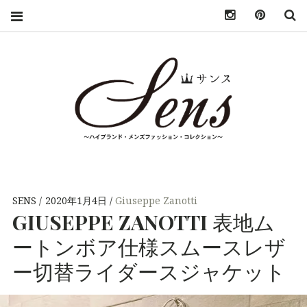
INSTAGRAM
PINTER
S
SENS（サン
MENS HIGH
FASHION
BRAND
ス）〜
COLLECTION（ハ
SENS
2020年1月4日
Giuseppe Zanotti
イブランド・メンズ
GIUSEPPE
ZANOTTI
表地ム
MENS
ファッション・コレ
クション）
ートンボア仕様スムースレザ
HIGH
ー切替ライダースジャケット
FASHION