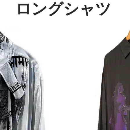
HIGH
ロングシャツ
FASHIO
N BRAND
COLLEC
TION（
ハイブラ
ンド・メ
ンズファ