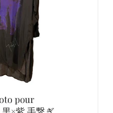
oto pour
SS 黒×紫 手繋ぎ