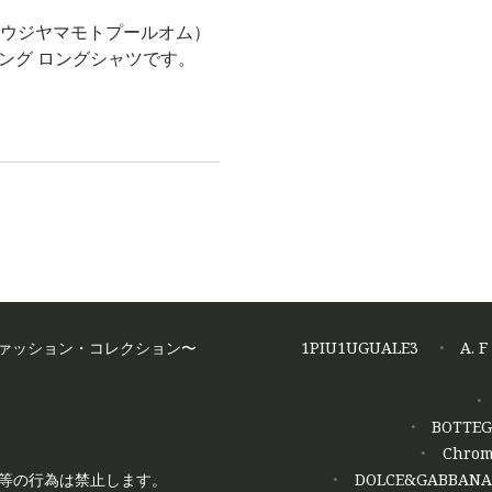
me （ヨウジヤマモトプールオム）
ング ロングシャツです。
ズファッション・コレクション〜
1PIU1UGUALE3
A. 
BOTTEG
Chrom
製等の行為は禁止します。
DOLCE&GABBANA