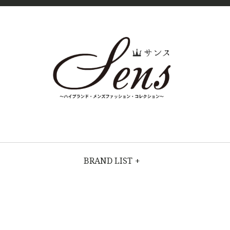
SENS（
MENS
HIGH
FASHION
サン
BRAND
BRAND LIST
+
COLLECTI
ス）〜
ON（ハイブラ
ンド・メンズ
MENS
ファッショ
ン・コレクシ
ョン）