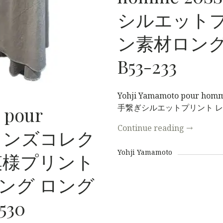
シルエットプ
ン素材ロング
B53-233
Yohji Yamamoto pou
手繋ぎシルエットプリント 
 pour
Continue reading
→
 メンズコレク
Yohji Yamamoto
模様プリント
グ ロング
530