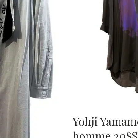
S
ッショ
ン・コレ
クショ
ン）〜
Yohji Yamam
homme 20