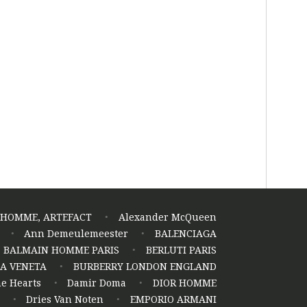
F HOMME, ARTEFACT
Alexander McQueen
Ann Demeulemeester
BALENCIAGA
BALMAIN HOMME PARIS
BERLUTI PARIS
A VENETA
BURBERRY LONDON ENGLAND
e Hearts
Damir Doma
DIOR HOMME
Dries Van Noten
EMPORIO ARMANI